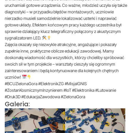
uruchamiali gotowe urządzenia. Co ważne, młodzież uczyła się także
diagnostyki – w przypadku błędów montażowych, uczniowie
nierzadko musieli samodzielnie lokalizować usterki i naprawiać
gotowe układy. Efektem końcowym pracy każdego uczestnika był
sprawnie działający klucz telegraficzny połączony z akustycznym
sygnalizatorem LED.
Zajęcia okazały się niezwykle atrakcyjne, angażujące i pokazały
zupełnie inne, praktyczne oblicze edukacji zawodowej. Mamy
doskonałą wiadomość dla wszystkich, którzy chcieliby spróbować
swoich sił w tym projekcie – warsztaty cieszyły się ogromnym
zainteresowaniem i będą kontynuowane dla kolejnych chętnych
uczniów!
#BCUZielonaGora #ElektronikZG #MisjaIGNIS
#ZostanKosmicznymInzynierem #IoT #Elektronika #Lutowanie
#Druk3D #EdukacjaZawodowa #ZielonaGora
Galeria: