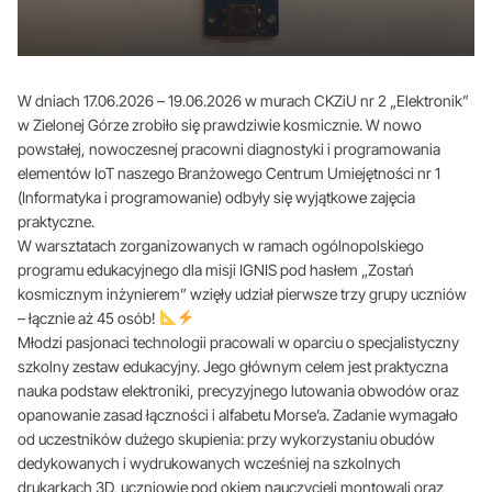
W dniach 17.06.2026 – 19.06.2026 w murach CKZiU nr 2 „Elektronik”
w Zielonej Górze zrobiło się prawdziwie kosmicznie. W nowo
powstałej, nowoczesnej pracowni diagnostyki i programowania
elementów IoT naszego Branżowego Centrum Umiejętności nr 1
(Informatyka i programowanie) odbyły się wyjątkowe zajęcia
praktyczne.
W warsztatach zorganizowanych w ramach ogólnopolskiego
programu edukacyjnego dla misji IGNIS pod hasłem „Zostań
kosmicznym inżynierem” wzięły udział pierwsze trzy grupy uczniów
– łącznie aż 45 osób!
Młodzi pasjonaci technologii pracowali w oparciu o specjalistyczny
szkolny zestaw edukacyjny. Jego głównym celem jest praktyczna
nauka podstaw elektroniki, precyzyjnego lutowania obwodów oraz
opanowanie zasad łączności i alfabetu Morse’a. Zadanie wymagało
od uczestników dużego skupienia: przy wykorzystaniu obudów
dedykowanych i wydrukowanych wcześniej na szkolnych
drukarkach 3D, uczniowie pod okiem nauczycieli montowali oraz